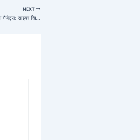
NEXT
मजेदार ऑनलाइन हैकिंग गैजेट्स: साइबर खिलौनों की रोमांचक दुनिया